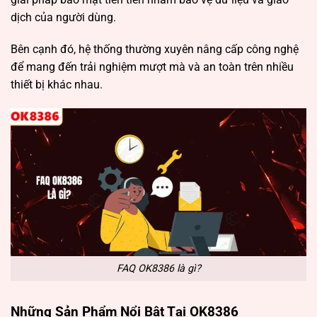
dịch của người dùng.
Bên cạnh đó, hệ thống thường xuyên nâng cấp công nghệ
để mang đến trải nghiệm mượt mà và an toàn trên nhiều
thiết bị khác nhau.
FAQ OK8386 là gì?
Những Sản Phẩm Nổi Bật Tại OK8386