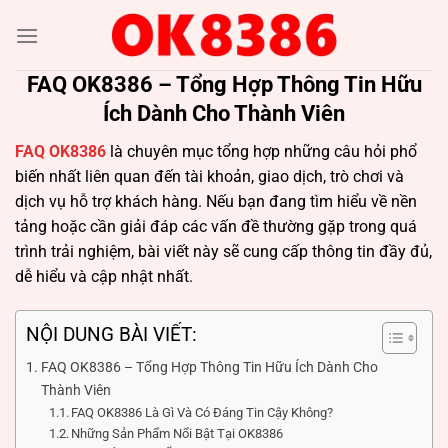
Bỏ
qua
nội
FAQ OK8386 – Tổng Hợp Thông Tin Hữu
dung
Ích Dành Cho Thành Viên
FAQ OK8386
là chuyên mục tổng hợp những câu hỏi phổ
biến nhất liên quan đến tài khoản, giao dịch, trò chơi và
dịch vụ hỗ trợ khách hàng. Nếu bạn đang tìm hiểu về nền
tảng hoặc cần giải đáp các vấn đề thường gặp trong quá
trình trải nghiệm, bài viết này sẽ cung cấp thông tin đầy đủ,
dễ hiểu và cập nhật nhất.
NỘI DUNG BÀI VIẾT:
FAQ OK8386 – Tổng Hợp Thông Tin Hữu Ích Dành Cho
Thành Viên
FAQ OK8386 Là Gì Và Có Đáng Tin Cậy Không?
Những Sản Phẩm Nổi Bật Tại OK8386