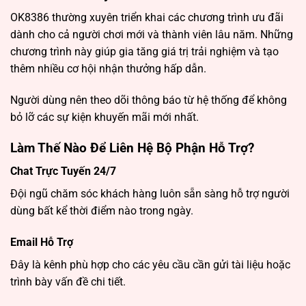
OK8386 thường xuyên triển khai các chương trình ưu đãi
dành cho cả người chơi mới và thành viên lâu năm. Những
chương trình này giúp gia tăng giá trị trải nghiệm và tạo
thêm nhiều cơ hội nhận thưởng hấp dẫn.
Người dùng nên theo dõi thông báo từ hệ thống để không
bỏ lỡ các sự kiện khuyến mãi mới nhất.
Làm Thế Nào Để Liên Hệ Bộ Phận Hỗ Trợ?
Chat Trực Tuyến 24/7
Đội ngũ chăm sóc khách hàng luôn sẵn sàng hỗ trợ người
dùng bất kể thời điểm nào trong ngày.
Email Hỗ Trợ
Đây là kênh phù hợp cho các yêu cầu cần gửi tài liệu hoặc
trình bày vấn đề chi tiết.