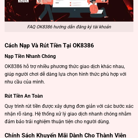
FAQ OK8386 hướng dẫn đăng ký tài khoản
Cách Nạp Và Rút Tiền Tại OK8386
Nạp Tiền Nhanh Chóng
OK8386 hỗ trợ nhiều phương thức giao dịch khác nhau,
giúp người chơi dễ dàng lựa chọn hình thức phù hợp với
nhu cầu của mình.
Rút Tiền An Toàn
Quy trình rút tiền được xây dựng đơn giản với các bước xác
nhận rõ ràng. Hệ thống xử lý giao dịch nhanh chóng nhằm
đảm bảo trải nghiệm thuận tiện cho người dùng.
Chính Sách Khuyến Mãi Dành Cho Thành Viên