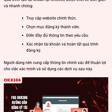
và nhanh chóng:
Truy cập website chính thức.
Chọn mục đăng ký thành viên.
Điền đầy đủ thông tin theo yêu cầu.
Xác nhận tài khoản và hoàn tất quá trình
đăng ký.
Người dùng nên cung cấp thông tin chính xác để thuận lợi
cho việc xác minh và sử dụng các dịch vụ sau này.