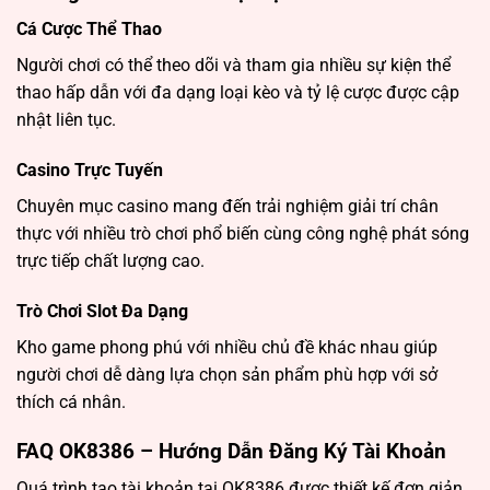
Cá Cược Thể Thao
Người chơi có thể theo dõi và tham gia nhiều sự kiện thể
thao hấp dẫn với đa dạng loại kèo và tỷ lệ cược được cập
nhật liên tục.
Casino Trực Tuyến
Chuyên mục casino mang đến trải nghiệm giải trí chân
thực với nhiều trò chơi phổ biến cùng công nghệ phát sóng
trực tiếp chất lượng cao.
Trò Chơi Slot Đa Dạng
Kho game phong phú với nhiều chủ đề khác nhau giúp
người chơi dễ dàng lựa chọn sản phẩm phù hợp với sở
thích cá nhân.
FAQ OK8386 – Hướng Dẫn Đăng Ký Tài Khoản
Quá trình tạo tài khoản tại OK8386 được thiết kế đơn giản