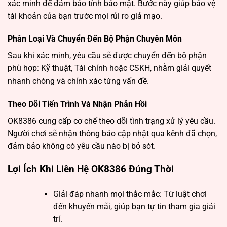
xác minh để đảm bảo tính bảo mật. Bước này giúp bảo vệ
tài khoản của bạn trước mọi rủi ro giả mạo.
Phân Loại Và Chuyển Đến Bộ Phận Chuyên Môn
Sau khi xác minh, yêu cầu sẽ được chuyển đến bộ phận
phù hợp: Kỹ thuật, Tài chính hoặc CSKH, nhằm giải quyết
nhanh chóng và chính xác từng vấn đề.
Theo Dõi Tiến Trình Và Nhận Phản Hồi
OK8386 cung cấp cơ chế theo dõi tình trạng xử lý yêu cầu.
Người chơi sẽ nhận thông báo cập nhật qua kênh đã chọn,
đảm bảo không có yêu cầu nào bị bỏ sót.
Lợi Ích Khi Liên Hệ OK8386 Đúng Thời
Giải đáp nhanh mọi thắc mắc: Từ luật chơi
đến khuyến mãi, giúp bạn tự tin tham gia giải
trí.