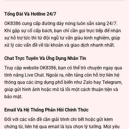
Tổng Đài Và Hotline 24/7
OK8386 cung cấp đường dây nóng luôn sẵn sàng 24/7.
Khi gặp sự cố cấp bách, bạn chỉ cần gọi trực tiếp để nhận
sự hỗ trợ tức thì từ đội ngũ tư vấn giàu kinh nghiệm, giúp
xử lý các vấn đề về tài khoản và giao dịch nhanh nhất.
Chat Trực Tuyến Và Ứng Dụng Nhắn Tin
Truy cập website OK8386, bạn có thể trò chuyện ngay qua
tính năng Live Chat. Ngoài ra, nền tảng còn hỗ trợ liên hệ
thông qua các ứng dụng phổ biến như Zalo hay Telegram,
giúp gửi hình ảnh hoặc mô tả lỗi một cách thuận tiện và
bảo mật.
Email Và Hệ Thống Phản Hồi Chính Thức
Đối với các vấn đề cần giải trình chi tiết hoặc gửi kèm
chứng từ, liên hệ qua email là lựa chọn lý tưởng. Mọi yêu