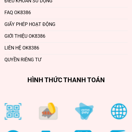
ĐIỀU KHOẢN SỬ DỤNG
FAQ OK8386
GIẤY PHÉP HOẠT ĐỘNG
GIỚI THIỆU OK8386
LIÊN HỆ OK8386
QUYỀN RIÊNG TƯ
HÌNH THỨC THANH TOÁN