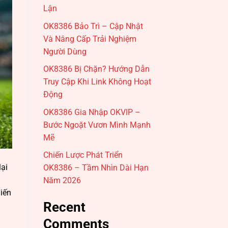
Lận
OK8386 Bảo Trì – Cập Nhật
Và Nâng Cấp Trải Nghiệm
Người Dùng
OK8386 Bị Chặn? Hướng Dẫn
Truy Cập Khi Link Không Hoạt
Động
OK8386 Gia Nhập OKVIP –
Bước Ngoặt Vươn Mình Mạnh
Mẽ
Chiến Lược Phát Triển
lại
OK8386 – Tầm Nhìn Dài Hạn
Năm 2026
hiến
Recent
Comments