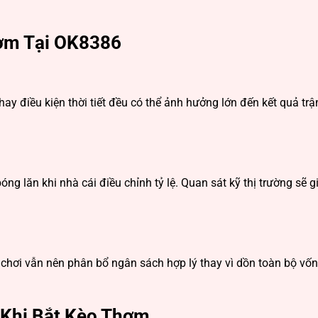
ơm Tại OK8386
hay điều kiện thời tiết đều có thể ảnh hưởng lớn đến kết quả trậ
bóng lăn khi nhà cái điều chỉnh tỷ lệ. Quan sát kỹ thị trường sẽ g
 chơi vẫn nên phân bổ ngân sách hợp lý thay vì dồn toàn bộ vốn
 Khi Bắt Kèo Thơm