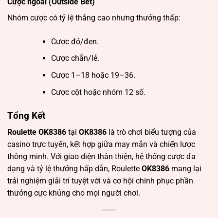
Cược ngoài (Outside Bet)
Nhóm cược có tỷ lệ thắng cao nhưng thưởng thấp:
Cược đỏ/đen.
Cược chẵn/lẻ.
Cược 1–18 hoặc 19–36.
Cược cột hoặc nhóm 12 số.
Tổng Kết
Roulette OK8386
tại
OK8386
là trò chơi biểu tượng của
casino trực tuyến, kết hợp giữa may mắn và chiến lược
thông minh. Với giao diện thân thiện, hệ thống cược đa
dạng và tỷ lệ thưởng hấp dẫn, Roulette
OK8386
mang lại
trải nghiệm giải trí tuyệt vời và cơ hội chinh phục phần
thưởng cực khủng cho mọi người chơi.