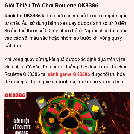
Giới Thiệu Trò Chơi Roulette OK8386
Roulette OK8386
là trò chơi casino nổi tiếng có nguồn gốc
từ châu Âu, sử dụng bánh xe quay được đánh số từ 0 đến
36 (có thể thêm số 00 tùy phiên bản). Người chơi đặt cược
vào các số, màu sắc hoặc nhóm số trước khi vòng quay
bắt đầu.
Khi vòng quay dừng, kết quả được xác định dựa trên vị trí
viên bi, từ đó xác định người thắng theo loại cược đã chọn.
Roulette OK8386 tại
sảnh game OK8386
được tối ưu hóa
để mang lại trải nghiệm mượt mà, trực quan và kịch tính.