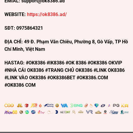
EMIAL:
support@ok8386.ad
WEBSITE:
https://ok8386.ad/
SĐT: 0975864321
ĐỊA CHỈ: 49 Đ. Phạm Văn Chiêu, Phường 8, Gò Vấp, TP Hồ
Chí Minh, Việt Nam
HASTAG: #OK8386 #IK8386 #OK 8386 #OK8386 OKVIP
#NHÀ CÁI OK8386 #TRANG CHỦ OK8386 #LINK OK8386
#LINK VÀO OK8386 #OK8386BET #OK8386.COM
#OK8386 COM