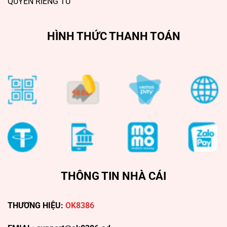
QUYỀN RIÊNG TƯ
HÌNH THỨC THANH TOÁN
THÔNG TIN NHÀ CÁI
THƯƠNG HIỆU:
OK8386