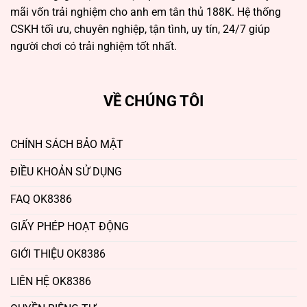
mãi vốn trải nghiệm cho anh em tân thủ 188K. Hệ thống
CSKH tối ưu, chuyên nghiệp, tận tình, uy tín, 24/7 giúp
người chơi có trải nghiệm tốt nhất.
VỀ CHÚNG TÔI
CHÍNH SÁCH BẢO MẬT
ĐIỀU KHOẢN SỬ DỤNG
FAQ OK8386
GIẤY PHÉP HOẠT ĐỘNG
GIỚI THIỆU OK8386
LIÊN HỆ OK8386