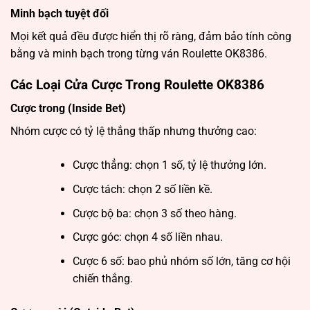
Minh bạch tuyệt đối
Mọi kết quả đều được hiển thị rõ ràng, đảm bảo tính công
bằng và minh bạch trong từng ván Roulette OK8386.
Các Loại Cửa Cược Trong Roulette OK8386
Cược trong (Inside Bet)
Nhóm cược có tỷ lệ thắng thấp nhưng thưởng cao:
Cược thẳng: chọn 1 số, tỷ lệ thưởng lớn.
Cược tách: chọn 2 số liền kề.
Cược bộ ba: chọn 3 số theo hàng.
Cược góc: chọn 4 số liền nhau.
Cược 6 số: bao phủ nhóm số lớn, tăng cơ hội
chiến thắng.